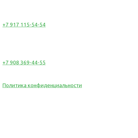
Звонок с МТС
+7 917 115-54-54
Звонок с Мегафон
+7 908 369-44-55
© 2011-2026. Установка межкомнатных дверей в
Самаре с 2011 года.
Политика конфиденциальности