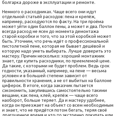
болгарка дороже в эксплуатации и ремонте.
Немного о расходниках. Чаще всего они идут
отдельной статьёй расходов: пена и крепёж,
например, расходуются по факту. На три проёма
может уйти один баллон пены, а может и два. Почти
всегда расход не ясен до момента демонтажа
старой коробки и того, что за этой коробкой может
быть. Уточним, что речь идёт о профессиональной
пистолетной пене, которая не бывает дешёвой и
которую надо уметь выбирать. Лучше доверить это
мастеру. Причин несколько: хороший монтажник
знает, где купить расходники, по приемлемой цене.
Да такие, с которыми не будет проблем. Ведь срок
годности, указанный, например, на пене — весьма
условен и в большей степени зависит от
правильности хранения, а не от выбитых на баллоне
циферок. В итоге, когда заказчик пытается
сэкономить, закупившись самостоятельно такими
вещами, как пена, клей, крепёж — чаще всего
наоборот, больше теряет. Да и мастеру удобнее,
когда он приезжает на объект со всем необходимым
и знает, что не придётся потом бегать, теряя своё
драгоценное время и что-то экстренно докупать или