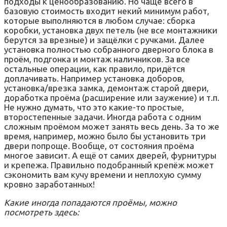
подходы к ценообразованию. Но чаще всего в
базовую стоимость входит некий минимум работ,
которые выполняются в любом случае: сборка
коробки, установка двух петель (не все монтажники
берутся за врезные) и защёлки с ручками. Далее
установка полностью собранного дверного блока в
проём, подгонка и монтаж наличников. За все
остальные операции, как правило, придётся
доплачивать. Например установка доборов,
установка/врезка замка, демонтаж старой двери,
доработка проёма (расширение или заужение) и т.п.
Не нужно думать, что это какие-то простые,
второстепенные задачи. Иногда работа с одним
сложным проёмом может занять весь день. За то же
время, например, можно было бы установить три
двери попроще. Вообще, от состояния проёма
многое зависит. А ещё от самих дверей, фурнитуры
и крепежа. Правильно подобранный крепёж может
сэкономить вам кучу времени и неплохую сумму
кровно заработанных!
Какие иногда попадаются проёмы, можно
посмотреть здесь: